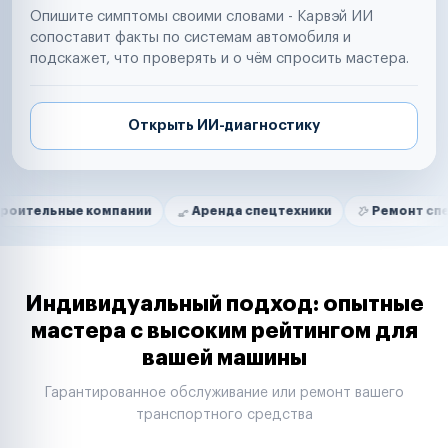
Опишите симптомы своими словами - Карвэй ИИ
сопоставит факты по системам автомобиля и
подскажет, что проверять и о чём спросить мастера.
Открыть ИИ-диагностику
Нам доверяют
Частные автолюбители
е компании
Аренда спецтехники
Ремонт спецтехники
Маркетплейсы
Службы доставки
Логистические компании
Транспортные компании
Таксопарки
Индивидуальный подход: опытные
Автопарки
мастера с высоким рейтингом для
Автодилеры
вашей машины
Сервисные центры
Поставщики запчастей
Гарантированное обслуживание или ремонт вашего
Строительные компании
транспортного средства
Аренда спецтехники
Ремонт спецтехники