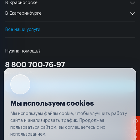
В Красноярске
В Екатеринбурге
Все наши услуги
Нужна помощь?
8 800 700-76-97
Бесплатно по РФ
Заявка на ремонт
Мы используем cookies
Мы используем файлы cookie, чтобы улучшить работу
сайта и анализировать трафик. Продолжая
Условия использования
Удаление аккаунта
пользоваться сайтом, вы соглашаетесь с их
Вся информация, представленная на сайте, носит исключительно
информационный характер и не является публичной офертой в
использованием.
соответствии с положениями статьи 437 (п. 2) Гражданского кодекса
Российской Федерации