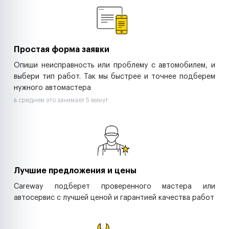
Ритейл-сети
Управляющие компании
Страховые компании
B2B-дистрибьюторы
Простая форма заявки
Опиши неисправность или проблему с автомобилем, и
выбери тип работ. Так мы быстрее и точнее подберем
нужного автомастера
в среднем это занимает 5 минут
Лучшие предложения и цены
Careway подберет проверенного мастера или
автосервис с лучшей ценой и гарантией качества работ