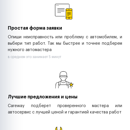
Ритейл-сети
Управляющие компании
Страховые компании
B2B-дистрибьюторы
Простая форма заявки
Опиши неисправность или проблему с автомобилем, и
выбери тип работ. Так мы быстрее и точнее подберем
нужного автомастера
в среднем это занимает 5 минут
Лучшие предложения и цены
Careway подберет проверенного мастера или
автосервис с лучшей ценой и гарантией качества работ