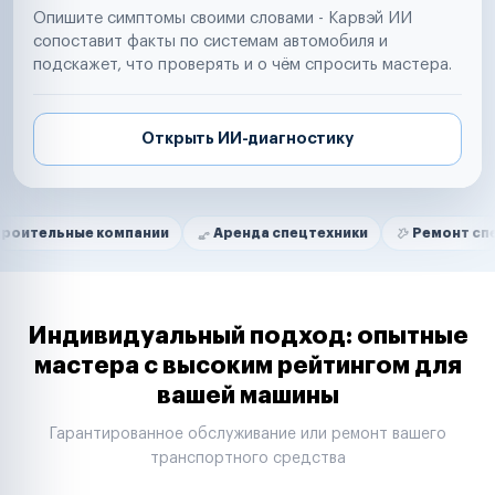
Опишите симптомы своими словами - Карвэй ИИ
сопоставит факты по системам автомобиля и
подскажет, что проверять и о чём спросить мастера.
Открыть ИИ-диагностику
Нам доверяют
Частные автолюбители
ые компании
Аренда спецтехники
Ремонт спецтехники
Маркетплейсы
Службы доставки
Логистические компании
Транспортные компании
Таксопарки
Индивидуальный подход: опытные
Автопарки
мастера с высоким рейтингом для
Автодилеры
вашей машины
Сервисные центры
Поставщики запчастей
Гарантированное обслуживание или ремонт вашего
Строительные компании
транспортного средства
Аренда спецтехники
Ремонт спецтехники