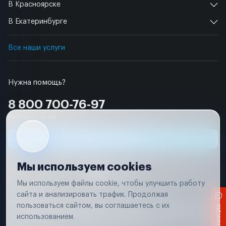
В Красноярске
В Екатеринбурге
Все наши услуги
Нужна помощь?
8 800 700-76-97
Бесплатно по РФ
Заявка на ремонт
Мы используем cookies
Мы используем файлы cookie, чтобы улучшить работу
сайта и анализировать трафик. Продолжая
Условия использования
пользоваться сайтом, вы соглашаетесь с их
Вся информация, представленная на сайте, носит исключительно
информационный характер и не является публичной офертой в
использованием.
соответствии с положениями статьи 437 (п. 2) Гражданского кодекса
Российской Федерации