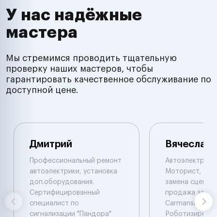
У нас надёжные
мастера
Мы стремимся проводить тщательную
проверку наших мастеров, чтобы
гарантировать качественное обслуживание по
доступной цене.
Дмитрий
Вячеслав
Профессиональный ремонт
Автоэлектрик с
автоэлектрики, установка
Моторист, Рем
доп.оборудования.
замена сцеплен
Сертифицированный
продажа запча
специалист по
Carmanskan
сигнализации "Пандора"
Роботизирова